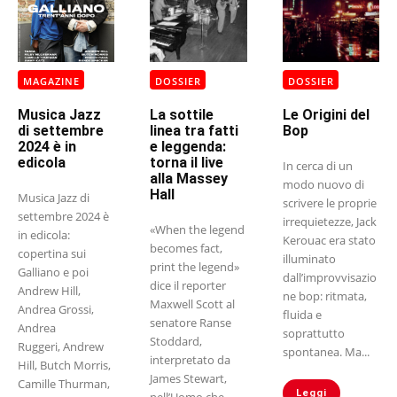
MAGAZINE
DOSSIER
DOSSIER
Musica Jazz
La sottile
Le Origini del
di settembre
linea tra fatti
Bop
2024 è in
e leggenda:
edicola
torna il live
In cerca di un
alla Massey
modo nuovo di
Hall
Musica Jazz di
scrivere le proprie
settembre 2024 è
irrequietezze, Jack
«When the legend
in edicola:
Kerouac era stato
becomes fact,
copertina sui
illuminato
print the legend»
Galliano e poi
dall’improvvisazio
dice il reporter
Andrew Hill,
ne bop: ritmata,
Maxwell Scott al
Andrea Grossi,
fluida e
senatore Ranse
Andrea
soprattutto
Stoddard,
Ruggeri, Andrew
spontanea. Ma...
interpretato da
Hill, Butch Morris,
James Stewart,
Camille Thurman,
Leggi