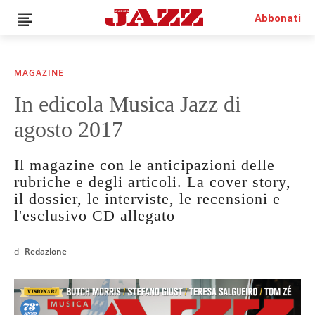
Abbonati
MAGAZINE
In edicola Musica Jazz di
News
agosto 2017
Interviste
Recensioni
Il magazine con le anticipazioni delle
Rubriche
rubriche e degli articoli. La cover story,
Top Jazz
il dossier, le interviste, le recensioni e
Radio
l'esclusivo CD allegato
Negozio
Area riservata
di
Redazione
Italiano
€0.00