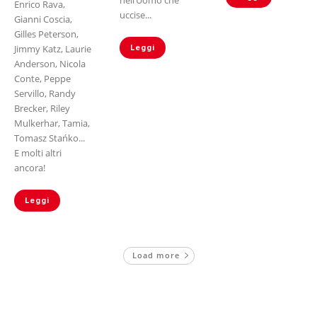
nell’Uomo che
Enrico Rava,
uccise...
Gianni Coscia,
Gilles Peterson,
Jimmy Katz, Laurie
Leggi
Anderson, Nicola
Conte, Peppe
Servillo, Randy
Brecker, Riley
Mulkerhar, Tamia,
Tomasz Stańko...
E molti altri
ancora!
Leggi
Load more