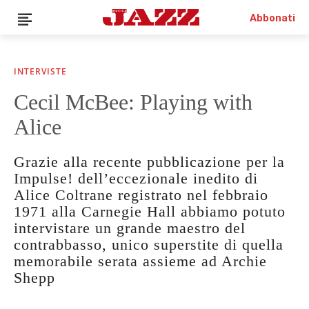
Abbonati
INTERVISTE
Cecil McBee: Playing with
News
Alice
Interviste
Recensioni
Grazie alla recente pubblicazione per la
Rubriche
Impulse! dell’eccezionale inedito di
Top Jazz
Alice Coltrane registrato nel febbraio
Radio
1971 alla Carnegie Hall abbiamo potuto
Negozio
intervistare un grande maestro del
Area riservata
contrabbasso, unico superstite di quella
Italiano
memorabile serata assieme ad Archie
Shepp
€0.00