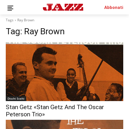
Abbonati
Tags
Ray Brown
Tag:
Ray Brown
News
Interviste
Recensioni
Rubriche
Top Jazz
Radio
Negozio
Dischi Scelti
Area riservata
Stan Getz «Stan Getz And The Oscar
Peterson Trio»
English
Italiano