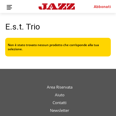
Abbonati
E.s.t. Trio
News
Interviste
Non è stato trovato nessun prodotto che corrisponde alla tua
selezione.
Recensioni
Rubriche
Top Jazz
Radio
Negozio
Area Riservata
Area riservata
Aiuto
Italiano
Contatti
Newsletter
€0.00