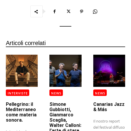
Articoli correlati
INTERVISTE
NEWS
NEWS
Pellegrino: il
Simone
Canarias Jazz
Mediterraneo
Gubbiotti,
& Más
come materia
Gianmarco
sonora.
Scaglia,
Il nostro report
Walter Calloni:
del festival diffuso
l’arte di stare