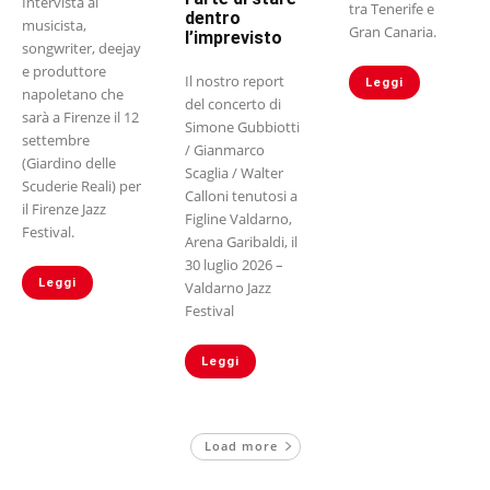
Intervista al
tra Tenerife e
dentro
musicista,
Gran Canaria.
l’imprevisto
songwriter, deejay
e produttore
Il nostro report
Leggi
napoletano che
del concerto di
sarà a Firenze il 12
Simone Gubbiotti
settembre
/ Gianmarco
(Giardino delle
Scaglia / Walter
Scuderie Reali) per
Calloni tenutosi a
il Firenze Jazz
Figline Valdarno,
Festival.
Arena Garibaldi, il
30 luglio 2026 –
Leggi
Valdarno Jazz
Festival
Leggi
Load more