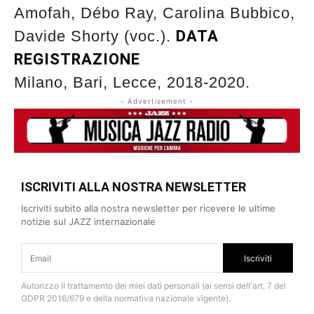
Amofah, Débo Ray, Carolina Bubbico,
Davide Shorty (voc.).
DATA
REGISTRAZIONE
Milano, Bari, Lecce, 2018-2020.
- Advertisement -
ISCRIVITI ALLA NOSTRA NEWSLETTER
Iscriviti subito alla nostra newsletter per ricevere le ultime
notizie sul JAZZ internazionale
Iscriviti
Autorizzo il trattamento dei miei dati personali (ai sensi dell'art. 7 del
GDPR 2016/679 e della normativa nazionale vigente).