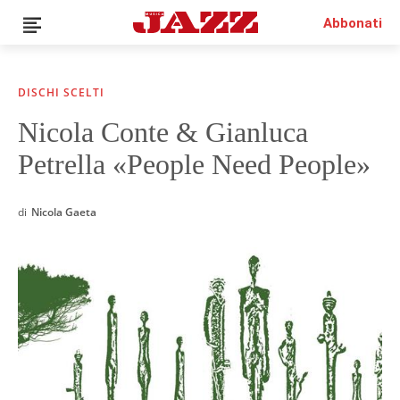
Abbonati
DISCHI SCELTI
Nicola Conte & Gianluca
News
Petrella «People Need People»
Interviste
Recensioni
Rubriche
di
Nicola Gaeta
Top Jazz
Radio
Negozio
Area riservata
Italiano
€0.00