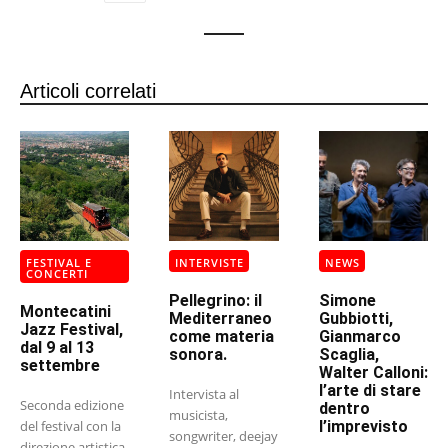
Articoli correlati
FESTIVAL E
INTERVISTE
NEWS
CONCERTI
Pellegrino: il
Simone
Montecatini
Mediterraneo
Gubbiotti,
Jazz Festival,
come materia
Gianmarco
dal 9 al 13
sonora.
Scaglia,
settembre
Walter Calloni:
l’arte di stare
Intervista al
Seconda edizione
dentro
musicista,
del festival con la
l’imprevisto
songwriter, deejay
direzione artistica