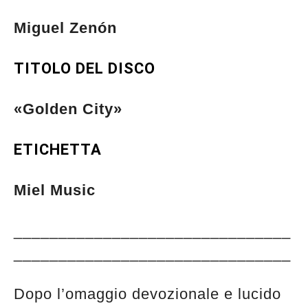
Miguel Zenón
TITOLO DEL DISCO
«Golden City»
ETICHETTA
Miel Music
_______________________________
_______________________________
Dopo l’omaggio devozionale e lucido
Musica Jazz di luglio 2026 è in