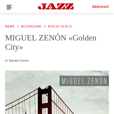
Abbonati
NEWS
RECENSIONI
DISCHI SCELTI
MIGUEL ZENÓN «Golden
News
City»
Interviste
Recensioni
Rubriche
di
Sandro Cerini
Top Jazz
Radio
Negozio
Area riservata
Italiano
€0.00