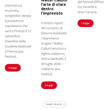
Walter Calloni:
del festival diffuso
l’arte di stare
Intervista al
tra Tenerife e
dentro
musicista,
Gran Canaria.
l’imprevisto
songwriter, deejay
e produttore
Il nostro report
Leggi
napoletano che
del concerto di
sarà a Firenze il 12
Simone Gubbiotti
settembre
/ Gianmarco
(Giardino delle
Scaglia / Walter
Scuderie Reali) per
Calloni tenutosi a
il Firenze Jazz
Figline Valdarno,
Festival.
Arena Garibaldi, il
30 luglio 2026 –
Leggi
Valdarno Jazz
Festival
Leggi
Load more