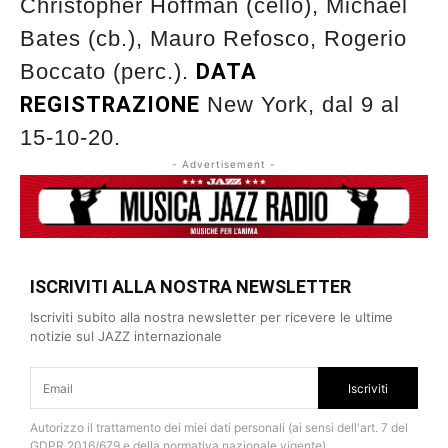
Christopher Hoffman (cello), Michael
Bates (cb.), Mauro Refosco, Rogerio
Boccato (perc.).
DATA
REGISTRAZIONE
New York, dal 9 al
15-10-20.
- Advertisement -
ISCRIVITI ALLA NOSTRA NEWSLETTER
Iscriviti subito alla nostra newsletter per ricevere le ultime
notizie sul JAZZ internazionale
Iscriviti
Autorizzo il trattamento dei miei dati personali (ai sensi dell'art. 7 del
GDPR 2016/679 e della normativa nazionale vigente).