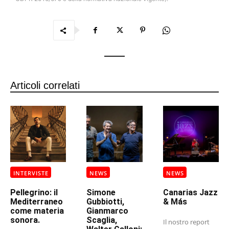
Articoli correlati
INTERVISTE
NEWS
NEWS
Pellegrino: il
Simone
Canarias Jazz
Mediterraneo
Gubbiotti,
& Más
come materia
Gianmarco
sonora.
Scaglia,
Il nostro report