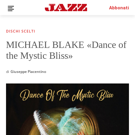
Abbonati
DISCHI SCELTI
MICHAEL BLAKE «Dance of
News
the Mystic Bliss»
Interviste
Recensioni
Rubriche
di
Giuseppe Piacentino
Top Jazz
Radio
Negozio
Area riservata
Italiano
€0.00