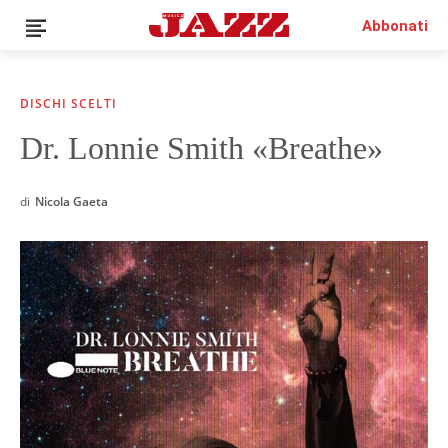
Abbonati
DISCHI SCELTI
Dr. Lonnie Smith «Breathe»
News
Interviste
di
Nicola Gaeta
Recensioni
Rubriche
Top Jazz
Radio
Negozio
Area riservata
Italiano
€0.00