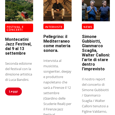
FESTIVAL E
INTERVISTE
NEWS
CONCERTI
Pellegrino: il
Simone
Montecatini
Mediterraneo
Gubbiotti,
Jazz Festival,
come materia
Gianmarco
dal 9 al 13
sonora.
Scaglia,
settembre
Walter Calloni:
l’arte di stare
Intervista al
Seconda edizione
dentro
musicista,
del festival con la
l’imprevisto
songwriter, deejay
direzione artistica
e produttore
Il nostro report
di Luca Bandini.
napoletano che
del concerto di
sarà a Firenze il 12
Simone Gubbiotti
Leggi
settembre
/ Gianmarco
(Giardino delle
Scaglia / Walter
Scuderie Reali) per
Calloni tenutosi a
il Firenze Jazz
Figline Valdarno,
Festival.