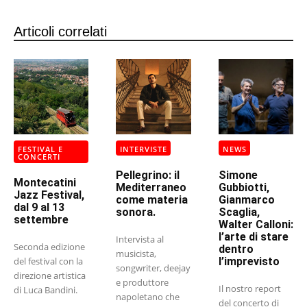
Articoli correlati
FESTIVAL E
INTERVISTE
NEWS
CONCERTI
Pellegrino: il
Simone
Montecatini
Mediterraneo
Gubbiotti,
Jazz Festival,
come materia
Gianmarco
dal 9 al 13
sonora.
Scaglia,
settembre
Walter Calloni:
l’arte di stare
Intervista al
Seconda edizione
dentro
musicista,
del festival con la
l’imprevisto
songwriter, deejay
direzione artistica
e produttore
Il nostro report
di Luca Bandini.
napoletano che
del concerto di