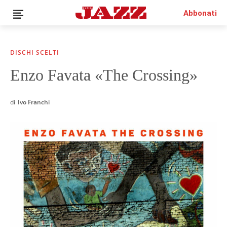
Abbonati
DISCHI SCELTI
Enzo Favata «The Crossing»
News
Interviste
di
Ivo Franchi
Recensioni
Rubriche
Top Jazz
Radio
Negozio
Area riservata
Italiano
€0.00