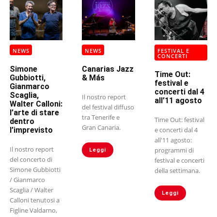
NEWS
NEWS
FESTIVAL E
CONCERTI
Simone
Canarias Jazz
Time Out:
Gubbiotti,
& Más
festival e
Gianmarco
concerti dal 4
Scaglia,
Il nostro report
all’11 agosto
Walter Calloni:
del festival diffuso
l’arte di stare
tra Tenerife e
Time Out: festival
dentro
Gran Canaria.
l’imprevisto
e concerti dal 4
all'11 agosto:
Il nostro report
programmi di
Leggi
del concerto di
festival e concerti
Simone Gubbiotti
della settimana.
/ Gianmarco
Scaglia / Walter
Leggi
Calloni tenutosi a
Figline Valdarno,