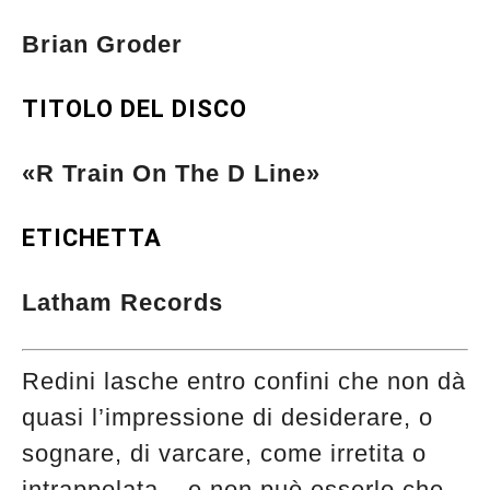
Brian Groder
TITOLO DEL DISCO
«R Train On The D Line»
ETICHETTA
Latham Records
Redini lasche entro confini che non dà
quasi l’impressione di desiderare, o
sognare, di varcare, come irretita o
Musica Jazz di luglio 2026 è in
intrappolata – e non può esserlo che