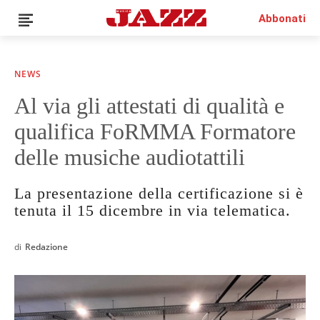
Abbonati
NEWS
Al via gli attestati di qualità e
News
qualifica FoRMMA Formatore
Interviste
Recensioni
delle musiche audiotattili
Rubriche
Top Jazz
La presentazione della certificazione si è
Radio
tenuta il 15 dicembre in via telematica.
Negozio
di
Redazione
Area riservata
Italiano
€0.00