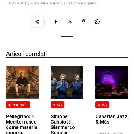
GDPR 2016/679 e della normativa nazionale vigente).
Articoli correlati
INTERVISTE
NEWS
NEWS
Pellegrino: il
Simone
Canarias Jazz
Mediterraneo
Gubbiotti,
& Más
come materia
Gianmarco
sonora.
Scaglia,
Il nostro report