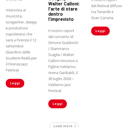
Walter Calloni:
del festival diffuso
l’arte di stare
Intervista al
tra Tenerife e
dentro
musicista,
Gran Canaria.
l’imprevisto
songwriter, deejay
e produttore
Il nostro report
Leggi
napoletano che
del concerto di
sarà a Firenze il 12
Simone Gubbiotti
settembre
/ Gianmarco
(Giardino delle
Scaglia / Walter
Scuderie Reali) per
Calloni tenutosi a
il Firenze Jazz
Figline Valdarno,
Festival.
Arena Garibaldi, il
30 luglio 2026 –
Leggi
Valdarno Jazz
Festival
Leggi
Load more