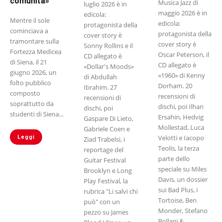
comunità»
Musica Jazz di
luglio 2026 è in
maggio 2026 è in
edicola:
Mentre il sole
edicola:
protagonista della
cominciava a
protagonista della
cover story è
tramontare sulla
cover story è
Sonny Rollins e il
Fortezza Medicea
Oscar Peterson, il
CD allegato è
di Siena, il 21
CD allegato è
«Dollar's Moods»
giugno 2026, un
«1960» di Kenny
di Abdullah
folto pubblico
Dorham. 20
Ibrahim. 27
composto
recensioni di
recensioni di
soprattutto da
dischi, poi Ilhan
dischi, poi
studenti di Siena...
Ersahin, Hedvig
Gaspare Di Lieto,
Mollestad, Luca
Gabriele Coen e
Velotti e Iacopo
Leggi
Ziad Trabelsi, i
Teolis, la terza
reportage del
parte dello
Guitar Festival
speciale su Miles
Brooklyn e Long
Davis, un dossier
Play Festival, la
sui Bad Plus, i
rubrica "Li salvi chi
Tortoise, Ben
può" con un
Monder, Stefano
pezzo su James
Bollani &