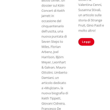
Blood Ulmer, un
Valentina Cenni,
dossier sul Köln
Susanna Stivali,
Concert di Keith
un articolo sulla
Jarrett in
storia di Strange
occasione del
Fruit, Gino Paoli e
cinquantenario
molto altro!
dell'uscita, una
nuova puntata di
Seven Steps to
Leggi
Miles, Florian
Arbenz, Joel
Harrison, Björn
Meyer, Leonhart
& Galvan, Mauro
Ottolini, Umberto
Damiani, un
articolo dedicato
a «Mujician», la
nuova biografia di
Keith Tippett,
Giovani Cidreira,
Francesco De