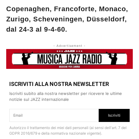
Copenaghen, Francoforte, Monaco,
Zurigo, Scheveningen, Düsseldorf,
dal 24-3 al 9-4-60.
- Advertisement -
ISCRIVITI ALLA NOSTRA NEWSLETTER
Iscriviti subito alla nostra newsletter per ricevere le ultime
notizie sul JAZZ internazionale
Iscriviti
Autorizzo il trattamento dei miei dati personali (ai sensi dell'art. 7 del
GDPR 2016/679 e della normativa nazionale vigente).