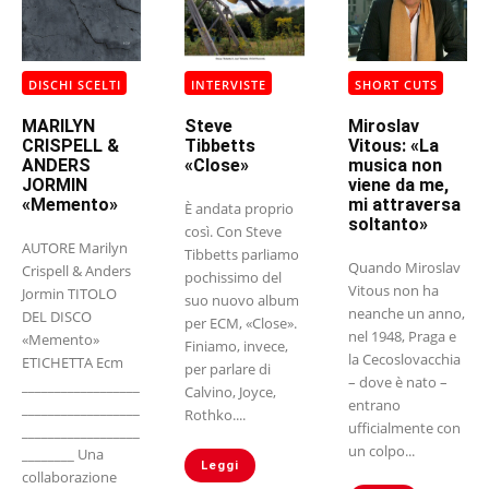
DISCHI SCELTI
INTERVISTE
SHORT CUTS
MARILYN
Steve
Miroslav
CRISPELL &
Tibbetts
Vitous: «La
ANDERS
«Close»
musica non
JORMIN
viene da me,
«Memento»
mi attraversa
È andata proprio
soltanto»
così. Con Steve
AUTORE Marilyn
Tibbetts parliamo
Quando Miroslav
Crispell & Anders
pochissimo del
Vitous non ha
Jormin TITOLO
suo nuovo album
neanche un anno,
DEL DISCO
per ECM, «Close».
nel 1948, Praga e
«Memento»
Finiamo, invece,
la Cecoslovacchia
ETICHETTA Ecm
per parlare di
– dove è nato –
__________________
Calvino, Joyce,
entrano
__________________
Rothko....
ufficialmente con
__________________
un colpo...
________ Una
Leggi
collaborazione