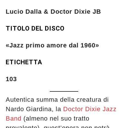
Lucio Dalla & Doctor Dixie JB
TITOLO DEL DISCO
«Jazz primo amore dal 1960»
ETICHETTA
103
Autentica summa della creatura di
Nardo Giardina, la
Doctor Dixie Jazz
Band
(almeno nel suo tratto
Musica Jazz di luglio 2026 è in
prevalente), quest’opera non potrà