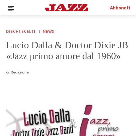
Abbonati
DISCHI SCELTI
NEWS
Lucio Dalla & Doctor Dixie JB
News
«Jazz primo amore dal 1960»
Interviste
Recensioni
Rubriche
di
Redazione
Top Jazz
Radio
Negozio
Area riservata
Italiano
€0.00