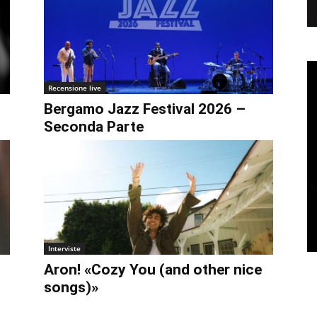
Musica Jazz di luglio 2026 è
in edicola
Recensione live
Bergamo Jazz Festival 2026 –
Seconda Parte
Interviste
Aron! «Cozy You (and other nice
songs)»