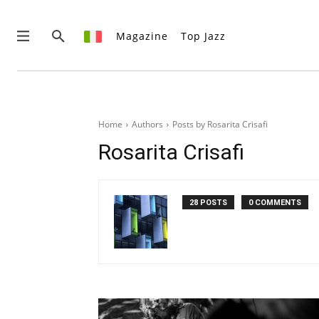
Magazine
Top Jazz
News
Interviste
Home
Authors
Posts by Rosarita Crisafi
Recensioni
Rosarita Crisafi
Rubriche
Top Jazz
Radio
28 POSTS
0 COMMENTS
Negozio
Area riservata
English
Italiano