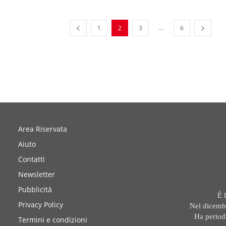
...
1
2
3
6
Area Riservata
Aiuto
Contatti
Newsletter
Pubblicità
È 
Privacy Policy
Nel dicembr
Ha period
Termini e condizioni