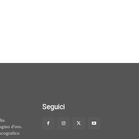
Seguici
ia.
ogino d'oro.
scografico