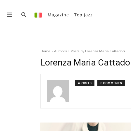
Magazine
Top Jazz
News
Interviste
Home
Authors
Posts by Lorenza Maria Cattadori
Recensioni
Lorenza Maria Cattador
Rubriche
Top Jazz
Radio
4 POSTS
0 COMMENTS
Negozio
Area riservata
English
Italiano