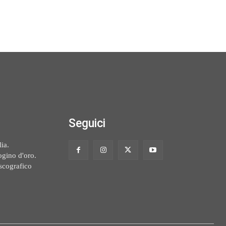
Seguici
ia.
ogino d'oro.
scografico