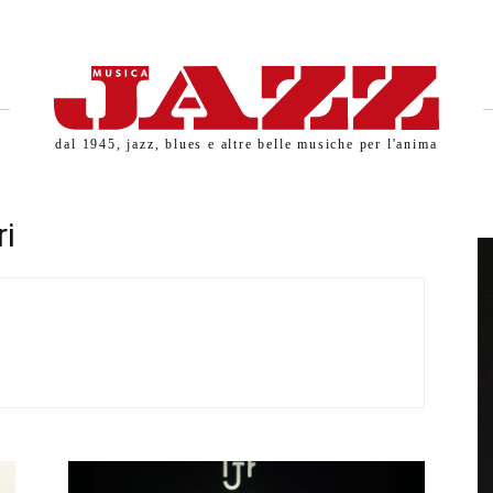
dal 1945, jazz, blues e altre belle musiche per l'anima
i