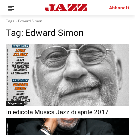
Abbonati
Tags
Edward Simon
Tag:
Edward Simon
News
Interviste
Recensioni
Rubriche
Top Jazz
Radio
Negozio
Magazine
Area riservata
In edicola Musica Jazz di aprile 2017
Italiano
€0.00