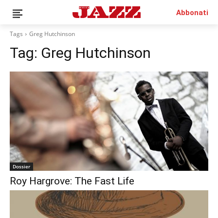
Abbonati
Tags
Greg Hutchinson
Tag:
Greg Hutchinson
QUESTO È UN CONTENUTO PREMIUM!
ABBONATI!
SE SEI GIÀ ABBONATO ACCEDI CON LA TUA USER E
PASSWORD!
Dossier
Roy Hargrove: The Fast Life