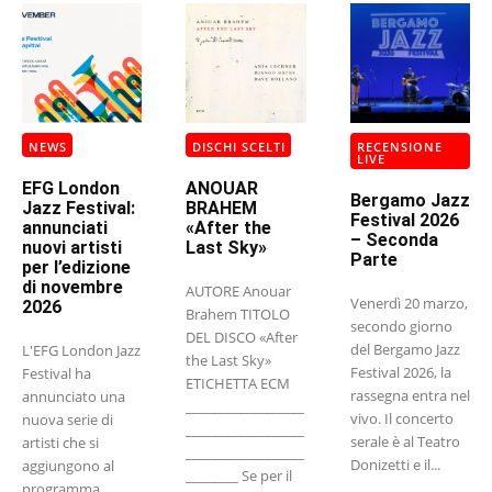
NEWS
DISCHI SCELTI
RECENSIONE
LIVE
EFG London
ANOUAR
Bergamo Jazz
Jazz Festival:
BRAHEM
Festival 2026
annunciati
«After the
– Seconda
nuovi artisti
Last Sky»
Parte
per l’edizione
di novembre
AUTORE Anouar
Venerdì 20 marzo,
2026
Brahem TITOLO
secondo giorno
DEL DISCO «After
del Bergamo Jazz
L'EFG London Jazz
the Last Sky»
Festival 2026, la
Festival ha
ETICHETTA ECM
rassegna entra nel
annunciato una
__________________
vivo. Il concerto
nuova serie di
__________________
serale è al Teatro
artisti che si
__________________
Donizetti e il...
aggiungono al
________ Se per il
programma