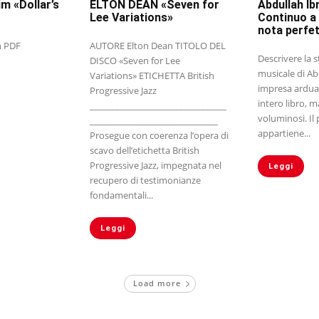
im «Dollar’s
ELTON DEAN «Seven for
Abdullah Ib
Lee Variations»
Continuo a
nota perfe
in PDF
AUTORE Elton Dean TITOLO DEL
Descrivere la s
DISCO «Seven for Lee
musicale di Ab
Variations» ETICHETTA British
impresa ardua
Progressive Jazz
intero libro, ma
________________________________
voluminosi. Il 
______________________________
appartiene...
Prosegue con coerenza l’opera di
scavo dell’etichetta British
Progressive Jazz, impegnata nel
Leggi
recupero di testimonianze
fondamentali...
Leggi
Load more