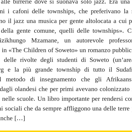
alle birrerie dove si suonava solo jazz. Era una
ani i cafoni delle townships, che preferivano l
no il jazz una musica per gente altolocata a cui p
 della gente comune, quelli delle townships». C
izikhungo Mzamane, un autorevole professo
, in «The Children of Soweto» un romanzo pubblic
 delle rivolte degli studenti di Soweto (un’ar
rg e la più grande township di tutto il Sudafr
l metodo di insegnamento che gli Afrikaans
dagli olandesi che per primi avevano colonizzato 
nelle scuole. Un libro importante per rendersi co
ni sociali che da sempre affliggono una delle terre 
nche […]