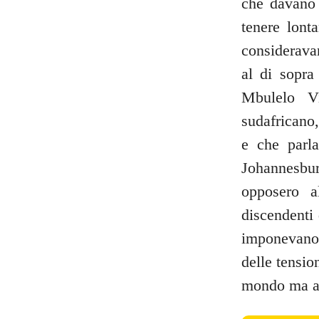
che davano 
tenere lont
considerava
al di sopra
Mbulelo V
sudafricano
e che parla
Johannesbu
opposero a
discendenti 
imponevano 
delle tensio
mondo ma a