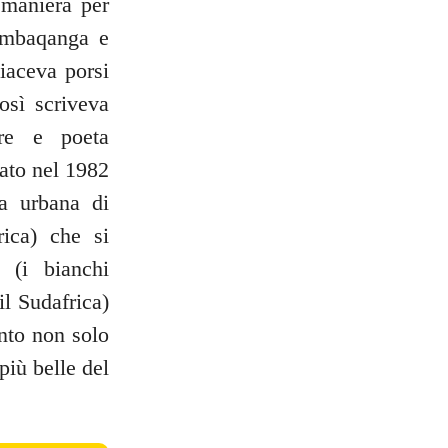
 maniera per
a mbaqanga e
iaceva porsi
osì scriveva
re e poeta
ato nel 1982
ea urbana di
ica) che si
 (i bianchi
il Sudafrica)
nto non solo
più belle del