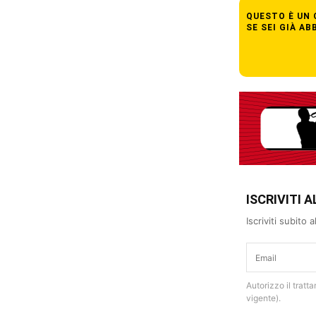
QUESTO È UN
SE SEI GIÀ A
ISCRIVITI
Iscriviti subito
Autorizzo il tratt
vigente).