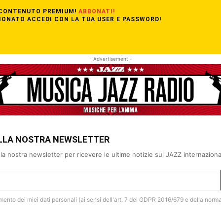
 CONTENUTO PREMIUM!
ABBONATI!
BBONATO ACCEDI CON LA TUA USER E PASSWORD!
- Advertisement -
 ALLA NOSTRA NEWSLETTER
 alla nostra newsletter per ricevere le ultime notizie sul JAZZ internazion
amento dei miei dati personali (ai sensi dell'art. 7 del GDPR 2016/679 e della norm