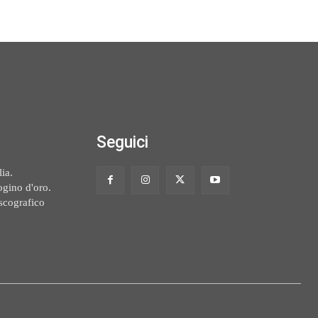
Seguici
ia.
ogino d'oro.
scografico