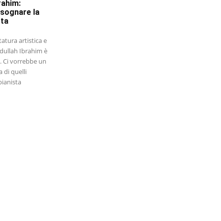
rahim:
 sognare la
tta
tatura artistica e
dullah Ibrahim è
. Ci vorrebbe un
 di quelli
pianista