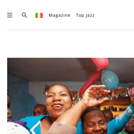
Magazine
Top Jazz
QUESTO È UN CONTENUTO PREMIUM!
ABBONATI!
SE SEI GIÀ ABBONATO ACCEDI CON LA TUA USER E PASSW