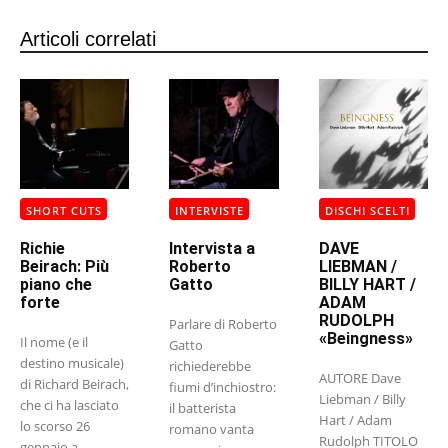
Articoli correlati
SHORT CUTS
INTERVISTE
DISCHI SCELTI
Richie
Intervista a
DAVE
Beirach: Più
Roberto
LIEBMAN /
piano che
Gatto
BILLY HART /
forte
ADAM
RUDOLPH
Parlare di Roberto
«Beingness»
Il nome (e il
Gatto
destino musicale)
richiederebbe
AUTORE Dave
di Richard Beirach,
fiumi d’inchiostro:
Liebman / Billy
che ci ha lasciato
il batterista
Hart / Adam
lo scorso 26
romano vanta
Rudolph TITOLO
gennaio a