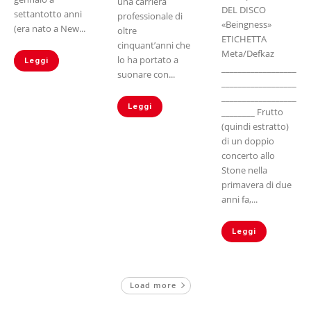
una carriera
DEL DISCO
settantotto anni
professionale di
«Beingness»
(era nato a New...
oltre
ETICHETTA
cinquant’anni che
Meta/Defkaz
lo ha portato a
Leggi
__________________
suonare con...
__________________
__________________
Leggi
________ Frutto
(quindi estratto)
di un doppio
concerto allo
Stone nella
primavera di due
anni fa,...
Leggi
Load more