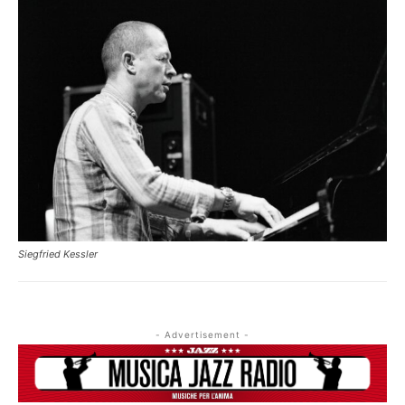
QUESTO È UN CONTENUTO PREMIUM!
ABBONATI!
SE SEI GIÀ ABBONATO ACCEDI CON LA TUA USER E
PASSWORD!
Siegfried Kessler
- Advertisement -