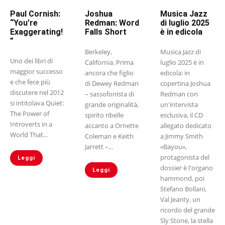
Paul Cornish:
Joshua
Musica Jazz
“You’re
Redman: Word
di luglio 2025
Exaggerating!
Falls Short
è in edicola
”
Berkeley,
Musica Jazz di
Uno dei libri di
California. Prima
luglio 2025 è in
maggior successo
ancora che figlio
edicola: in
e che fece più
di Dewey Redman
copertina Joshua
discutere nel 2012
– sassofonista di
Redman con
si intitolava Quiet:
grande originalità,
un'intervista
The Power of
spirito ribelle
esclusiva, il CD
Introverts in a
accanto a Ornette
allegato dedicato
World That...
Coleman e Keith
a Jimmy Smith
Jarrett –...
«Bayou»,
protagonista del
Leggi
dossier è l'organo
Leggi
hammond, poi
Stefano Bollani,
Val Jeanty, un
ricordo del grande
Sly Stone, la stella