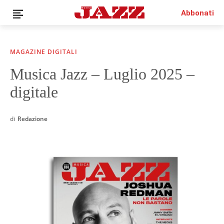
Abbonati
MAGAZINE DIGITALI
Musica Jazz – Luglio 2025 –
digitale
QUESTO È UN CONTENUTO PREMIUM!
ABBONATI!
SE SEI GIÀ ABBONATO ACCEDI CON LA TUA USER E
PASSWORD!
di
Redazione