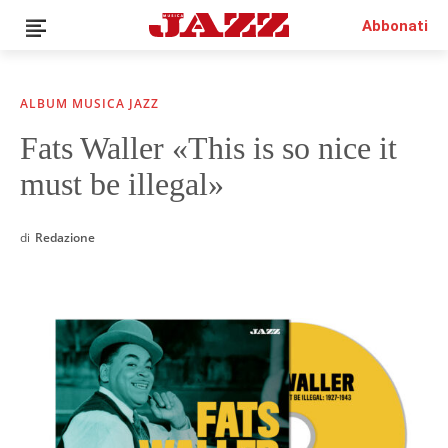
Abbonati
ALBUM MUSICA JAZZ
Fats Waller «This is so nice it
QUESTO È UN CONTENUTO PREMIUM!
ABBONATI!
SE SEI GIÀ ABBONATO ACCEDI CON LA TUA USER E
must be illegal»
PASSWORD!
di
Redazione