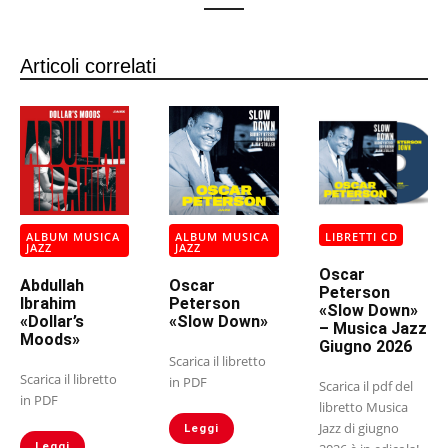
Articoli correlati
ALBUM MUSICA
ALBUM MUSICA
LIBRETTI CD
JAZZ
JAZZ
Oscar
Abdullah
Oscar
Peterson
Ibrahim
Peterson
«Slow Down»
«Dollar’s
«Slow Down»
– Musica Jazz
Moods»
Giugno 2026
Scarica il libretto
Scarica il libretto
in PDF
Scarica il pdf del
in PDF
libretto Musica
Jazz di giugno
Leggi
Leggi