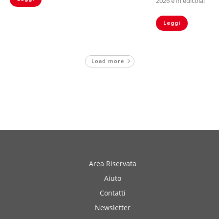
2026 è in edicola!
Leggi
Load more
Area Riservata
Aiuto
Contatti
Newsletter