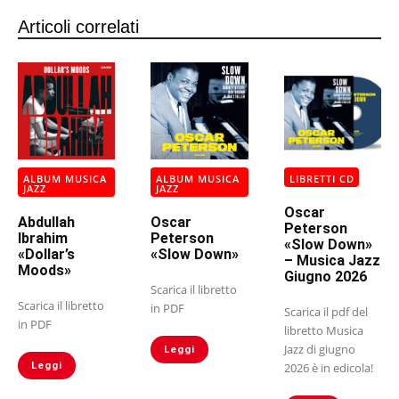
Articoli correlati
ALBUM MUSICA
ALBUM MUSICA
LIBRETTI CD
JAZZ
JAZZ
Oscar
Abdullah
Oscar
Peterson
Ibrahim
Peterson
«Slow Down»
«Dollar’s
«Slow Down»
– Musica Jazz
Moods»
Giugno 2026
Scarica il libretto
Scarica il libretto
in PDF
Scarica il pdf del
in PDF
libretto Musica
Jazz di giugno
Leggi
Leggi
2026 è in edicola!